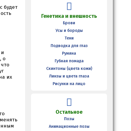
с будет
ность
Генетика и внешность
Брови
Усы и бороды
Тени
Подводка для глаз
 и
Румяна
, о
Губная помада
 что
Скинтоны (цвета кожи)
уг
Линзы и цвета глаза
на их
Рисунки на лицо
Остальное
го
Позы
 менять
ранным
Анимационные позы