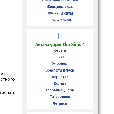
Симы знаменитостей
Женщины симы
Мужчины симы
Семьи симов
Аксессуары The Sims 4
Серьги
Очки
Ожерелья
Браслеты и часы
имя
Перчатки
естного
Кольца
Головные уборы
треча с
Татуировки
У
Легинсы