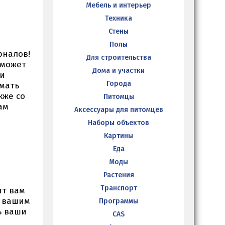
Мебель и интерьер
Техника
Стены
Полы
рналов!
Для строительства
сможет
Дома и участки
ти
Города
имать
кже со
Питомцы
ам
Аксессуары для питомцев
Наборы объектов
Картины
Еда
Моды
Растения
Транспорт
ит вам
с вашим
Программы
ь ваши
CAS