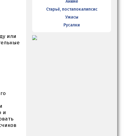
Аниме
Старьё, постапокалипсис
Ужасы
Русалки
ду или
ительные
его
и
о и
овать
счиков