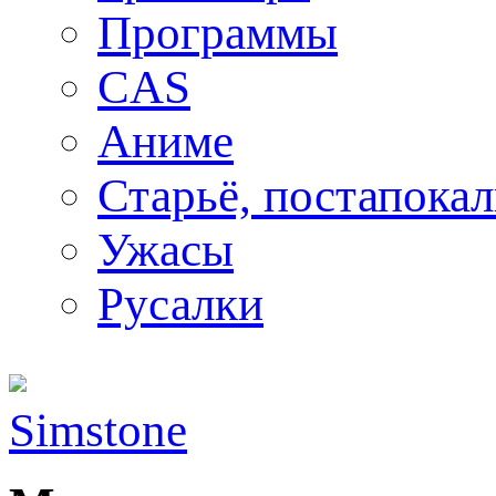
Программы
CAS
Аниме
Старьё, постапока
Ужасы
Русалки
Simstone